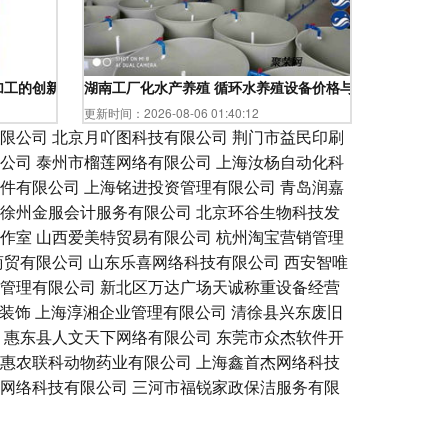
加工的创新力量
湖南工厂化水产养殖 循环水养殖设备价格与池塘工业化养
更新时间：2026-08-06 01:40:12
限公司
北京月吖图科技有限公司
荆门市益民印刷
公司
泰州市榴莲网络有限公司
上海汝杨自动化科
件有限公司
上海铭进投资管理有限公司
青岛润嘉
徐州金服会计服务有限公司
北京环谷生物科技发
作室
山西爱美特贸易有限公司
杭州淘宝营销管理
商贸有限公司
山东乐喜网络科技有限公司
西安智唯
管理有限公司
新北区万达广场天诚称重设备经营
度装饰
上海淳湘企业管理有限公司
清徐县兴东废旧
惠东县人文天下网络有限公司
东莞市众杰软件开
惠农联科动物药业有限公司
上海鑫首杰网络科技
网络科技有限公司
三河市福锐家政保洁服务有限