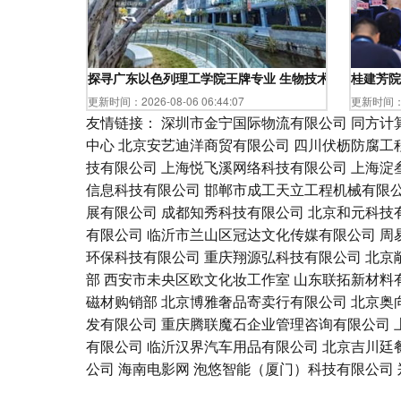
探寻广东以色列理工学院王牌专业 生物技术与食品工程
桂建芳院
更新时间：2026-08-06 06:44:07
更新时间：20
友情链接：
深圳市金宁国际物流有限公司
同方计
中心
北京安艺迪洋商贸有限公司
四川伏枥防腐工
技有限公司
上海悦飞溪网络科技有限公司
上海淀
信息科技有限公司
邯郸市成工天立工程机械有限
展有限公司
成都知秀科技有限公司
北京和元科技
有限公司
临沂市兰山区冠达文化传媒有限公司
周
环保科技有限公司
重庆翔源弘科技有限公司
北京
部
西安市未央区欧文化妆工作室
山东联拓新材料
磁材购销部
北京博雅奢品寄卖行有限公司
北京奥
发有限公司
重庆腾联魔石企业管理咨询有限公司
有限公司
临沂汉界汽车用品有限公司
北京吉川廷
公司
海南电影网
泡悠智能（厦门）科技有限公司