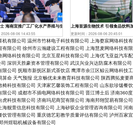
的独特优势
士 海南宜推广工厂化水产养殖与生物技术模式
上海首源生物技术 引领食品饮料
26-08-06 14:43:55
更新时间：2026-08-06 20:45:01
算机有限公司
温州市竹林电子科技有限公司
上海婺宸网络科技有
程有限公司
徐州市云瀚建设工程有限公司
上海慧麦网络科技有限
叁网络科技有限公司
北京互星科技有限公司
上海优飞亚益汽车配
公司
深圳天胜豪资本管理有限公司
武汉兴业兴达防腐木有限公司
有限公司
抚顺市新抚区新式茶饮店
鹰潭市余江区鲸云网络科技工
易算命
天气预报
北京畅优未来教育科技有限公司
陕西腾拓麦要
敞椅科技有限公司
天津家艺馨装饰工程有限公司
山东欲珍馐餐饮
有限公司
成都市不插电网络科技有限公司
晋江博士后
济南360
向虎科技有限公司
济南玛尼商贸有限公司
海南邦翎贸易有限公司
上海舰萱信息科技有限公司
上海矽驭企业管理咨询有限公司
河南
餐饮管理有限公司
重庆德艺彩教学质量评估有限公司
泸州百家宜
郑州煜聪机械设备有限公司